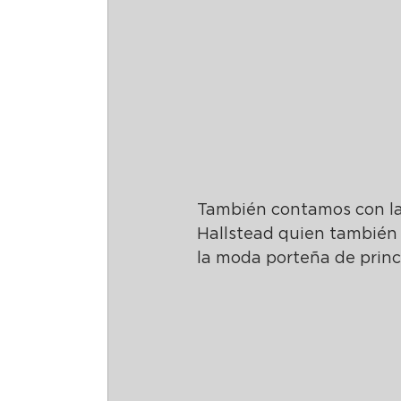
También contamos con la 
Hallstead quien también e
la moda porteña de princi