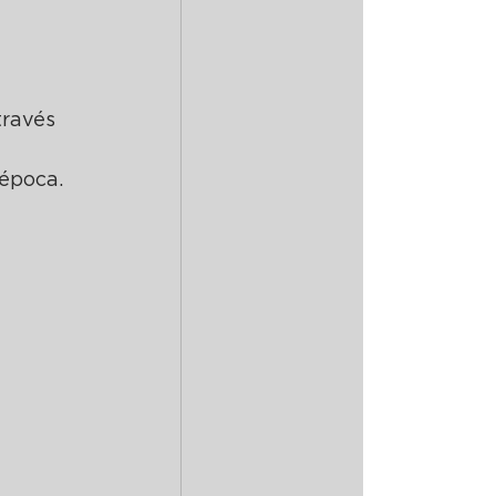
ravés 
 época.