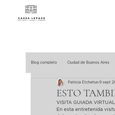
Blog completo
Ciudad de Buenos Aires
Patricia Etchehun
9 sept 
Turismo Consciente. Hoteles verdes
ESTO TAMB
VISITA GUIADA VIRTUAL
En esta entretenida visit