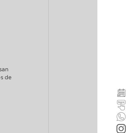
san 
s de 