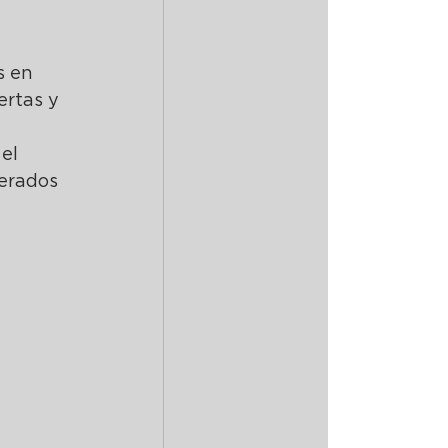
s en 
ertas y 
el 
erados 