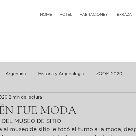
HOME
HOTEL
HABITACIONES
TERRAZA
Argentina
Historia y Arqueologia
ZOOM 2020
2020
2 min de lectura
IÉN FUE MODA
 DEL MUSEO DE SITIO
a al museo de sitio le tocó el turno a la moda, des