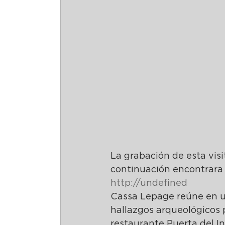
La grabación de esta vis
continuación encontrara e
http://undefined
Cassa Lepage reúne en un 
hallazgos arqueológicos p
restaurante Puerta del In