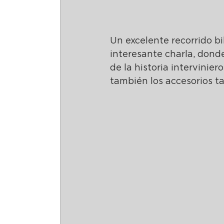
Un excelente recorrido bi
interesante charla, dond
de la historia intervinie
también los accesorios t