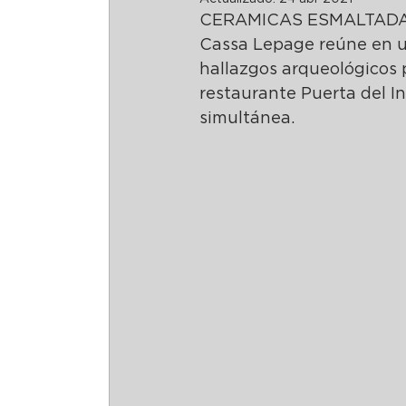
CERAMICAS ESMALTADA
Cassa Lepage reúne en un 
hallazgos arqueológicos p
restaurante Puerta del In
simultánea. 