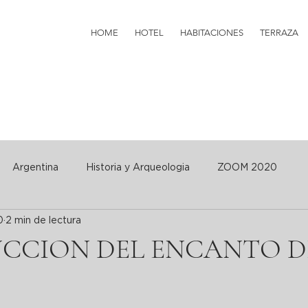
HOME
HOTEL
HABITACIONES
TERRAZA
Argentina
Historia y Arqueologia
ZOOM 2020
0
2 min de lectura
CCION DEL ENCANTO D