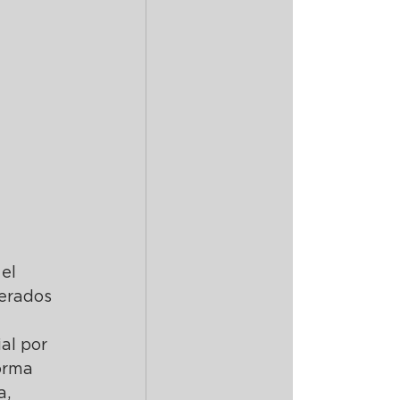
el 
erados 
al por 
orma 
, 