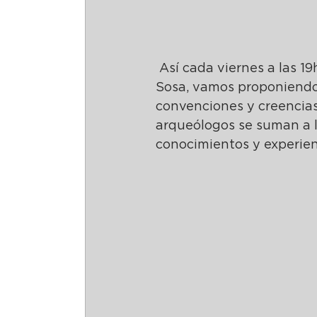
 Así cada viernes a las 19hs de la mano de la arqueóloga Flavia Zorzi y Lucas 
Sosa, vamos proponiendo
convenciones y creencias.
arqueólogos se suman a l
conocimientos y experien