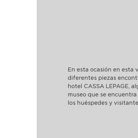
En esta ocasión en esta vi
diferentes piezas encont
hotel CASSA LEPAGE, alg
museo que se encuentra e
los huéspedes y visitante