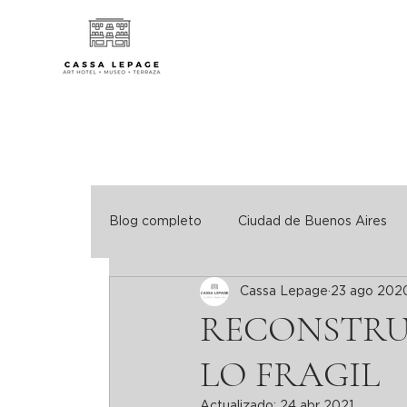
Blog completo
Ciudad de Buenos Aires
Cassa Lepage
23 ago 202
Turismo Consciente. Hoteles verdes
RECONSTRU
LO FRAGIL
Actualizado:
24 abr 2021