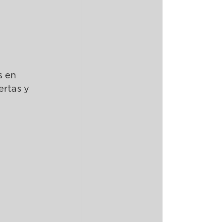
s en 
ertas y 