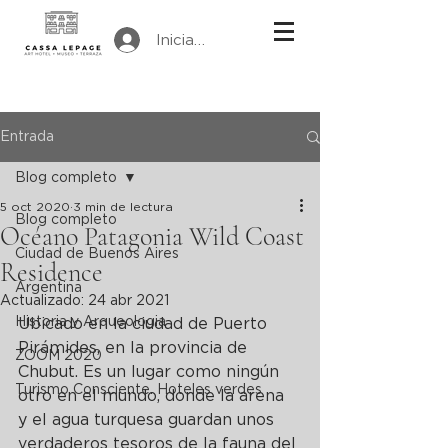
Iniciar sesión
Entrada
Blog completo
5 oct 2020
3 min de lectura
Blog completo
Océano Patagonia Wild Coast
Ciudad de Buenos Aires
Residence
Argentina
Actualizado:
24 abr 2021
Historia y Arqueologia
Ubicado en la ciudad de Puerto 
Pirámides, en la provincia de 
ZOOM 2020
Chubut. Es un lugar como ningún 
Turismo Consciente. Hoteles verdes
otro en el mundo, donde la arena 
y el agua turquesa guardan unos 
verdaderos tesoros de la fauna del 