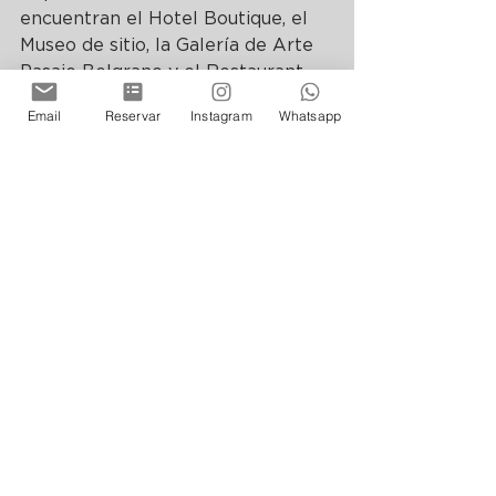
encuentran el Hotel Boutique, el 
Museo de sitio, la Galería de Arte 
Pasaje Belgrano y el Restaurant 
Puerta del Inca. Atendido por el 
Email
Reservar
Instagram
Whatsapp
equipo de anfitriones preparado 
para superar las expectativas tus 
expectativas.
El equipo de anfitriones de Cassa 
Lepage, cuenta con toda la 
información necesaria para ayudar 
a diseñar su mejor experiencia 
turística en Argentina. No dude en 
escribirnos a 
info@cassalepage.com