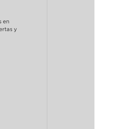
s en 
ertas y 