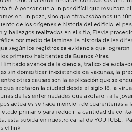
ató en torno a la enfermedades contagiosas del an
ta fué pensar que aun por difícil que resultara el
bamos en un pozo, sino que atravesábamos un túne
nto de los orígenes e historia del edificio, el pas
 y hallazgos realizados en el sitio, Flavia procedió
fica por medio de laminas, la historia de las dife
ue según los registros se evidencia que lograron 
 los primeros habitantes de Buenos Aires. 
l limitado avance de la ciencia, trafico de esclavo
es sin domesticar, inexistencia de vacunas, la prec
, entre otras causas son la explicación que se enc
 que azotaron la ciudad desde el siglo 18, la viruel
lgunas de las enfermedades que azotaron a la jove
mpos actuales se hace mención de cuarentenas a l
étodo primario para reducir la cantidad de conta
ita, esta subida en nuestro canal de YOUTUBE.  Pa
s el link