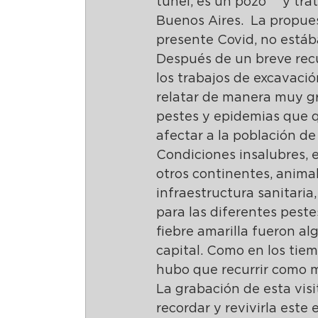
túnel, es un pozo”   y tr
Buenos Aires.  La propues
presente Covid, no está
Después de un breve recue
los trabajos de excavación
relatar de manera muy grá
pestes y epidemias que q
afectar a la población de
Condiciones insalubres, e
otros continentes, animal
infraestructura sanitaria
para las diferentes pestes
fiebre amarilla fueron a
capital. Como en los tie
hubo que recurrir como m
La grabación de esta vis
recordar y revivirla este e