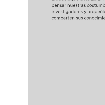
pensar nuestras costumbre
investigadores y arqueól
comparten sus conocimie