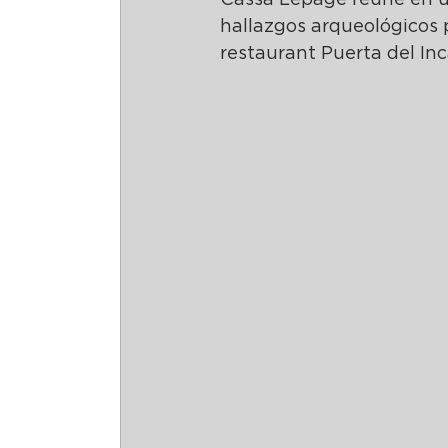
Cassa Lepage reune en un 
hallazgos arqueológicos p
restaurant Puerta del Inc