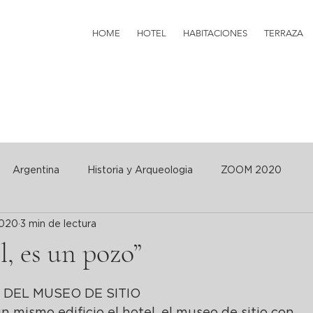
HOME
HOTEL
HABITACIONES
TERRAZA
Argentina
Historia y Arqueologia
ZOOM 2020
2020
3 min de lectura
l, es un pozo”
 DEL MUSEO DE SITIO