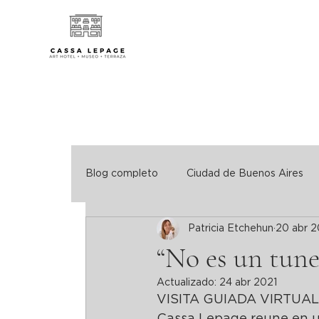
Blog completo
Ciudad de Buenos Aires
Patricia Etchehun
20 abr 
Turismo Consciente. Hoteles verdes
“No es un tune
Actualizado:
24 abr 2021
VISITA GUIADA VIRTUAL