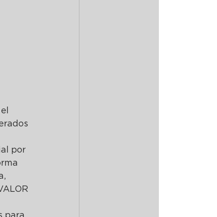
el 
erados 
al por 
orma 
, 
 VALOR 
 para 