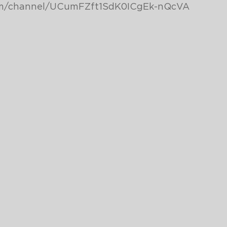
om/channel/UCumFZft1SdK0ICgEk-nQcVA