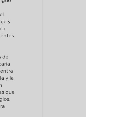
tiguo 
 
l.
aje y 
 a 
rentes 
s de 
aria 
uentra 
a y la 
n 
as que 
gios.
ra 