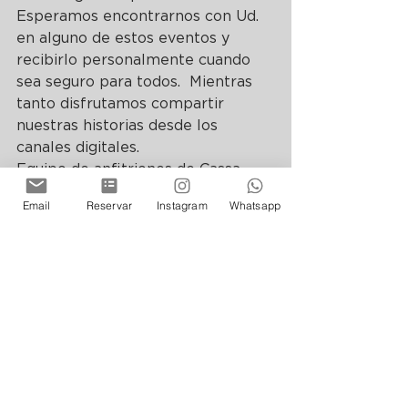
Esperamos encontrarnos con Ud. 
en alguno de estos eventos y 
recibirlo personalmente cuando 
sea seguro para todos.  Mientras 
tanto disfrutamos compartir 
nuestras historias desde los 
canales digitales.
Equipo de anfitriones de Cassa 
Lepage.
Email
Reservar
Instagram
Whatsapp
#CompartiendoHistorias
#PasajeBelgrano
#BuenosAires