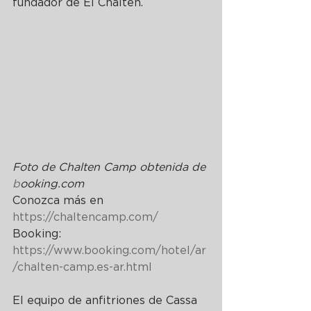
fundador de El Chaltén.
Foto de Chalten Camp obtenida de 
b
ooking.com
Conozca más en 
https://chaltencamp.com/
Booking: 
https://www.booking.com/hotel/ar
/chalten-camp.es-ar.html
El equipo de anfitriones de Cassa 