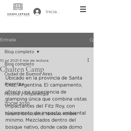
Iniciar sesión
Entrada
Blog completo
10 jul 2021
3 min de lectura
Blog completo
Chalten Camp
Ciudad de Buenos Aires
Ubicado en la provincia de Santa 
Argentina
Cruz, Argentina. El campamento, 
ofrece una experiencia de 
Historia y Arqueologia
glamping única que combina vistas 
ZOOM 2020
impactantes del Fitz Roy, con 
alojamiento de impacto ambiental 
Turismo Consciente. Hoteles verdes
mínimo. Mezclados dentro del 
bosque nativo, donde cada domo 