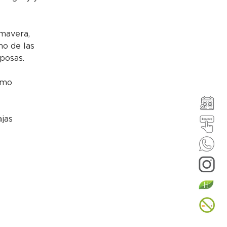
mavera, 
o de las 
iposas.
omo 
jas 