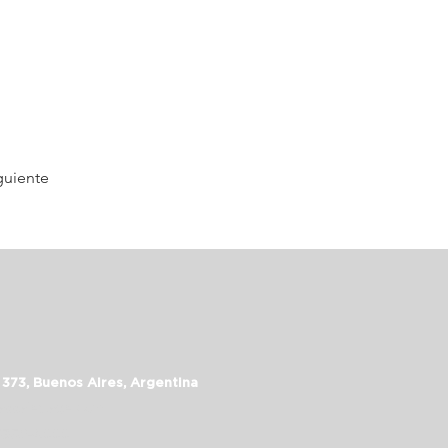
guiente
 373, Buenos Aires, Argentina
assalepage.com
 5352-6999