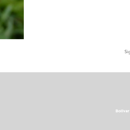
Si
Bolívar
info@c
+54 11