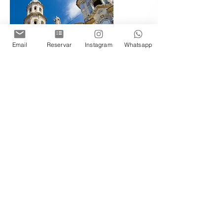
Email
Reservar
Instagram
Whatsapp
Experiências exclusivas
Desfrute de algumas das experiências
culturais que oferecemos e amplie essas
sensações hospedando-se no Cassa
Lepage. São eventos de
aproximadamente 2 horas com opção
de permanência naquele dia, com
horários de entrada e saída flexíveis.
DESCUBRA-OS