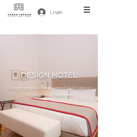
Login
DESIGN HOTEL
Design refinado com as comodidades que os
viajantes mais valorizam