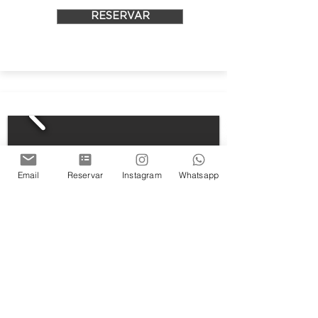
RESERVAR
Email
Reservar
Instagram
Whatsapp
Historias en los subsuelos
Visita Guiada temática, los jueves 19hs
El emblemático edificio alberga casi
cuatro siglos de historia que lo
convierten en un verdadero tesoro del