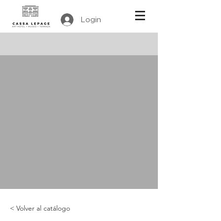
Login
< Volver al catálogo