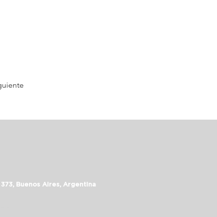
guiente
 373, Buenos Aires, Argentina
assalepage.com
 5352-6999