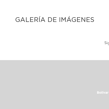
GALERÍA DE IMÁGENES
Si
Bolívar
info@c
+54 11