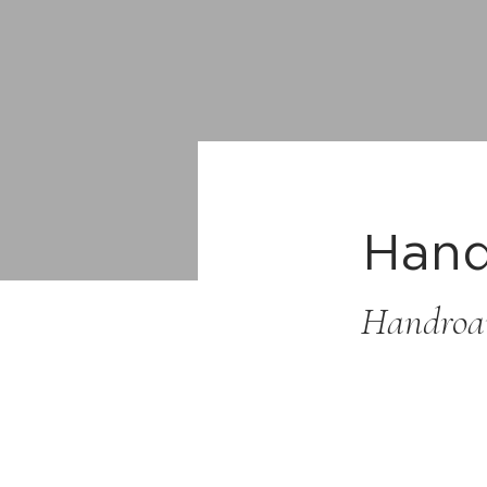
Hand
Handroan