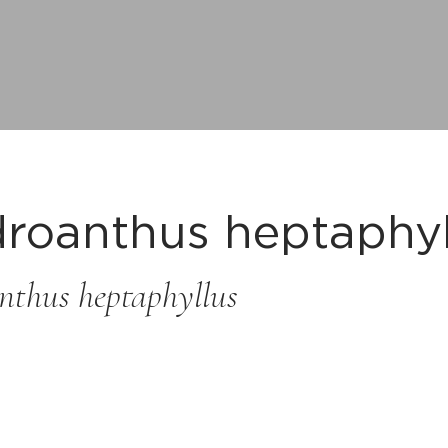
roanthus heptaphyl
thus heptaphyllus