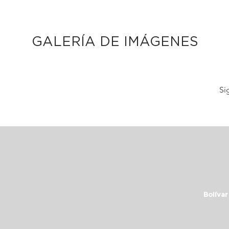
GALERÍA DE IMÁGENES
Si
Bolívar
info@c
+54 11