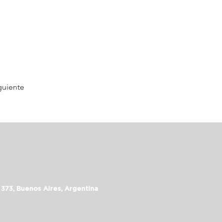
guiente
 373, Buenos Aires, Argentina
assalepage.com
 5352-6999