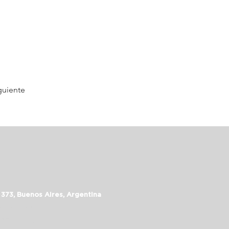
guiente
 373, Buenos Aires, Argentina
assalepage.com
 5352-6999