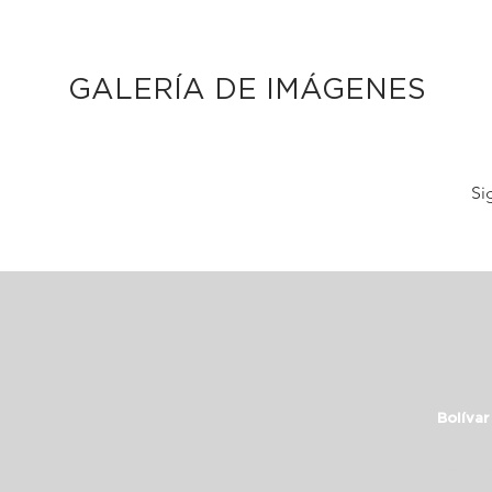
GALERÍA DE IMÁGENES
Si
Bolívar
info@c
+54 11