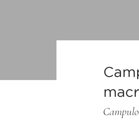
Camp
macr
Campulo