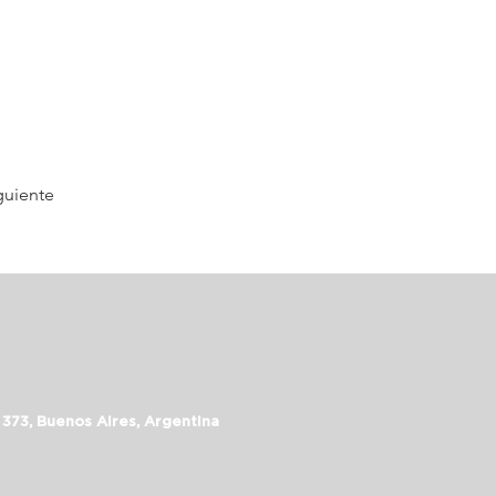
guiente
 373, Buenos Aires, Argentina
assalepage.com
 5352-6999