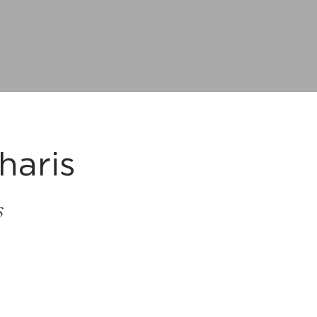
haris
s