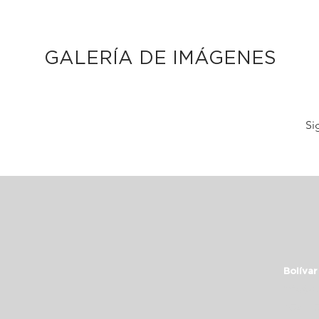
GALERÍA DE IMÁGENES
Si
Bolívar
info@c
+54 11