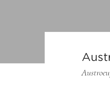
Aust
Austroe