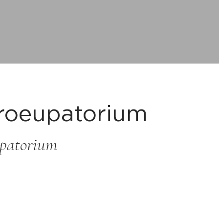
roeupatorium
upatorium