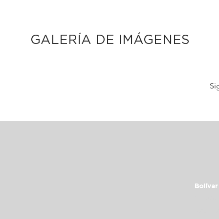
GALERÍA DE IMÁGENES
Si
Bolívar
info@c
+54 11