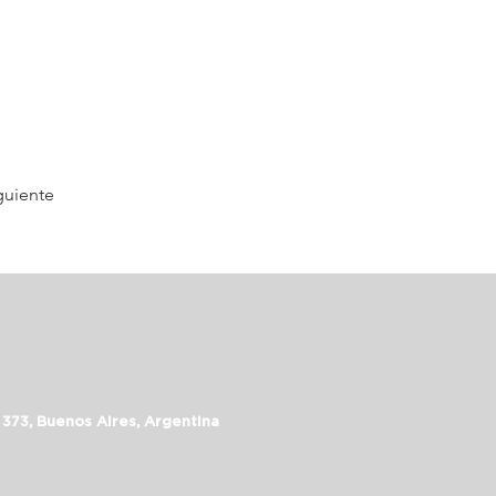
guiente
 373, Buenos Aires, Argentina
assalepage.com
 5352-6999