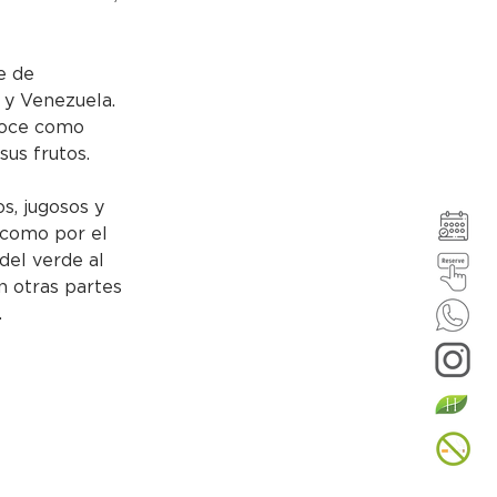
e de 
 y Venezuela.  
onoce como 
 sus frutos.
s, jugosos y 
 como por el 
el verde al 
n otras partes 
.