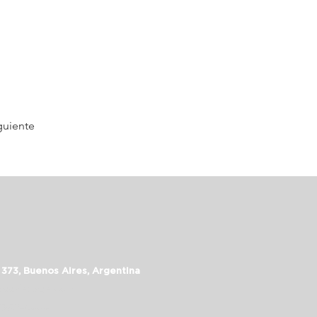
guiente
 373, Buenos Aires, Argentina
assalepage.com
 5352-6999