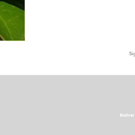
Si
Bolívar
info@c
+54 11