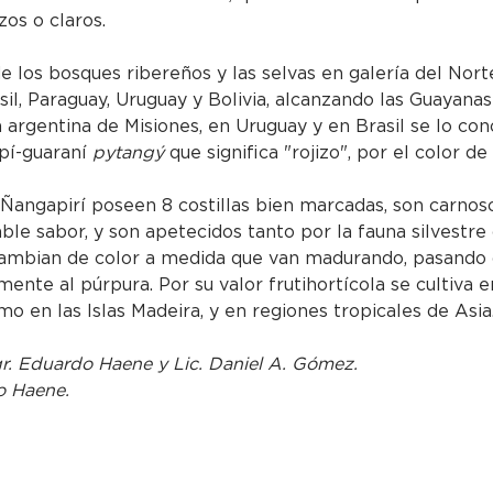
zos o claros. 
 los bosques ribereños y las selvas en galería del Nort
sil, Paraguay, Uruguay y Bolivia, alcanzando las Guayanas
a argentina de Misiones, en Uruguay y en Brasil se lo c
pí-guaraní 
pytangý
 que significa "rojizo", por el color de
 Ñangapirí poseen 8 costillas bien marcadas, son carnoso
le sabor, y son apetecidos tanto por la fauna silvestre
ambian de color a medida que van madurando, pasando d
mente al púrpura. Por su valor frutihortícola se cultiva e
o en las Islas Madeira, y en regiones tropicales de Asia
gr. Eduardo Haene y Lic. Daniel A. Gómez.
o Haene.