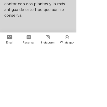
contar con dos plantas y la más 
antigua de este tipo que aún se 
conserva.
Email
Reservar
Instagram
Whatsapp
Conviene asimismo recorrer la 
Plazoleta San Francisco, la 
Iglesia 
y Convento de San Francisco
 y la 
Capilla San Roque, cuya orden fue 
la primera en establecerse en la 
ciudad de Buenos Aires, el 
Museo 