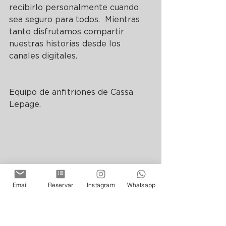
recibirlo personalmente cuando 
sea seguro para todos.  Mientras 
tanto disfrutamos compartir 
nuestras historias desde los 
canales digitales.
Equipo de anfitriones de Cassa 
Lepage.
Email
Reservar
Instagram
Whatsapp