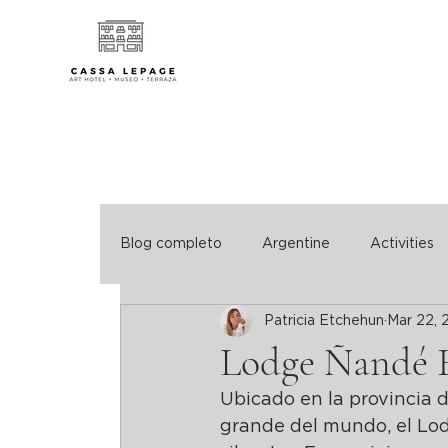
Blog completo
Argentine
Activities
Patricia Etchehun
Mar 22, 
Lodge Ñandé 
Ubicado en la provincia 
grande del mundo, el Lod