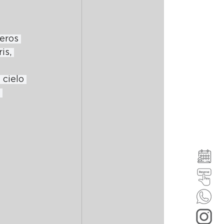
eros 
is, 
cielo 
 