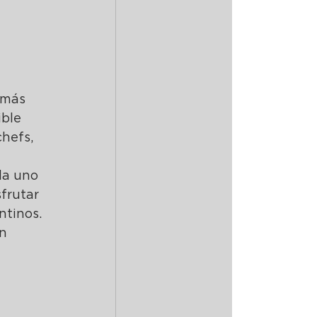
 más 
ble 
hefs, 
da uno 
frutar 
ntinos.
n 