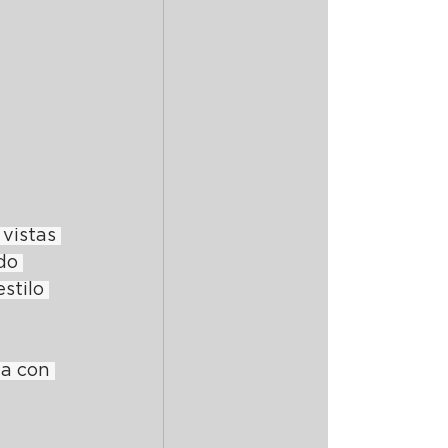
vistas 
do 
stilo 
a con 