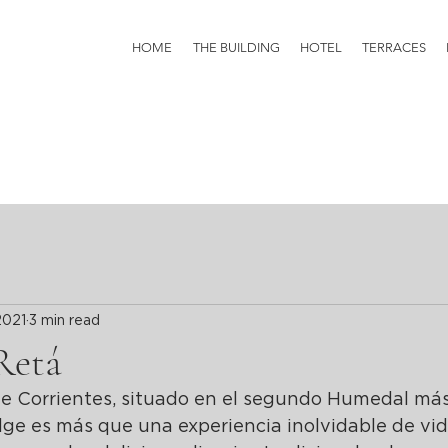
HOME
THE BUILDING
HOTEL
TERRACES
2021
3 min read
Retá
de Corrientes, situado en el segundo Humedal más
ge es más que una experiencia inolvidable de vid