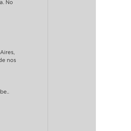
a. No 
ires, 
de nos 
 
be..