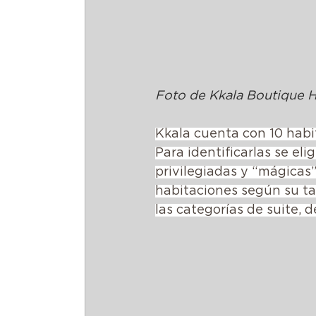
Foto de Kkala Boutique H
Kkala cuenta con 10 habi
Para identificarlas se el
privilegiadas y “mágicas”
habitaciones según su ta
las categorías de suite, d