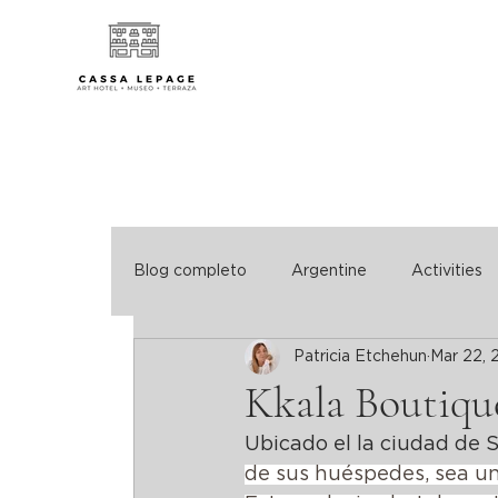
Blog completo
Argentine
Activities
Patricia Etchehun
Mar 22, 
Kkala Boutiqu
Ubicado el la ciudad de S
de sus huéspedes, sea u