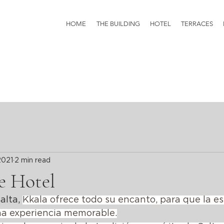
HOME
THE BUILDING
HOTEL
TERRACES
2021
2 min read
e Hotel
alta, 
Kkala ofrece todo su encanto, para que la es
na experiencia memorable.