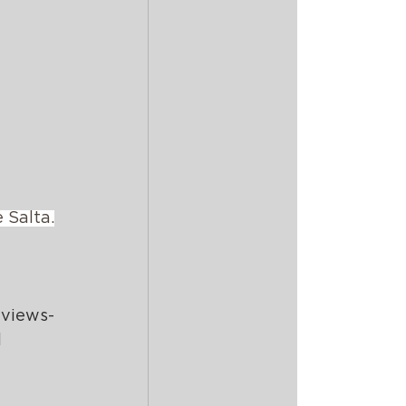
 Salta.
eviews-
l