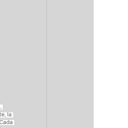
, 
e, la 
 Cada 