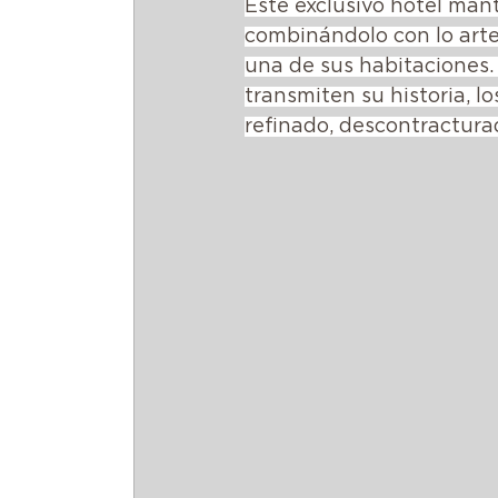
Este exclusivo hotel manti
combinándolo con lo art
una de sus habitaciones.
transmiten su historia, 
refinado, descontracturad