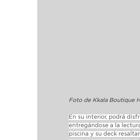
Foto de Kkala Boutique H
En su interior, podrá disf
entregándose a la lectura 
piscina y su deck resaltan