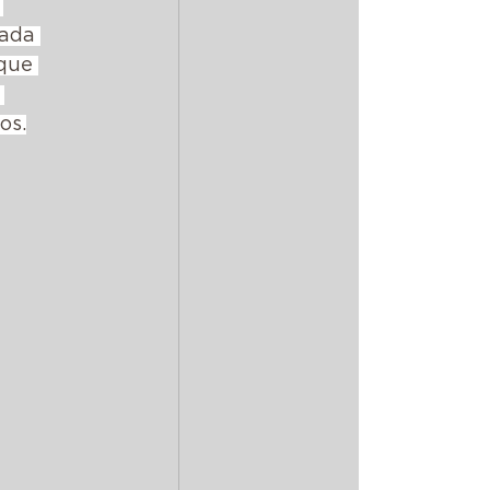
 
ada 
que 
 
os.