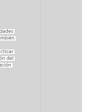
idades 
también 
cticar 
ón del 
ación 