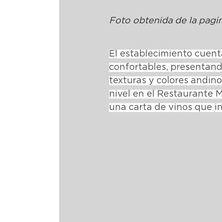
Foto obtenida de la pag
El establecimiento cuenta
confortables, presentan
texturas y colores andin
nivel en el Restaurante M
una carta de vinos que i