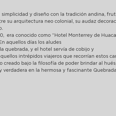
implicidad y diseño con la tradición andina, frut
tre su arquitectura neo colonial, su audaz decoraci
o.
’40,  era conocido como “Hotel Monterrey de Huaca
En aquellos días los aludes
a quebrada, y el hotel servía de cobijo y 
uellos intrépidos viajeros que recorrían estos c
o creado bajo la filosofía de poder brindar al hué
 y verdadera en la hermosa y fascinante Quebrada