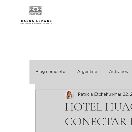
Blog completo
Argentine
Activities
Patricia Etchehun
Mar 22, 
HOTEL HUA
CONECTAR 