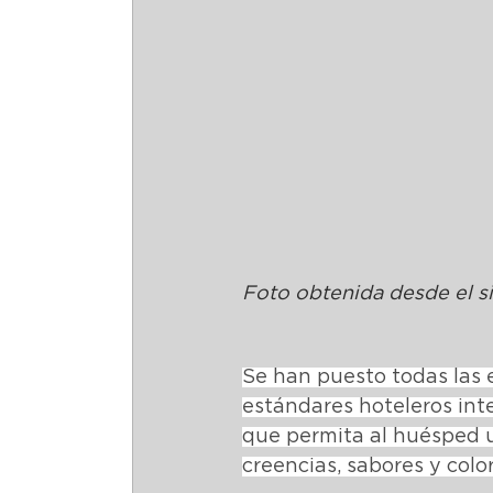
Foto obtenida desde el s
Se han puesto todas las 
estándares hoteleros int
que permita al huésped u
creencias, sabores y colo