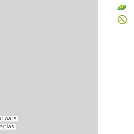
l para 
apias 