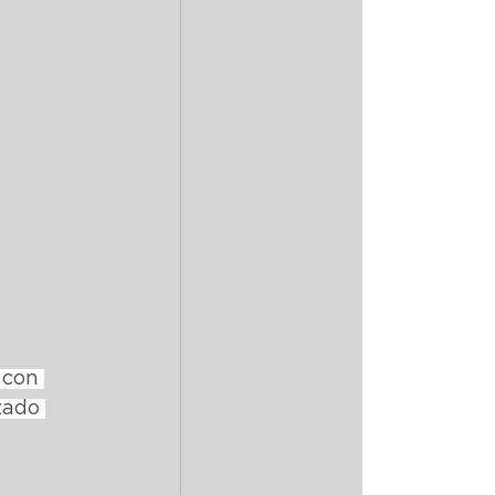
 con 
zado 