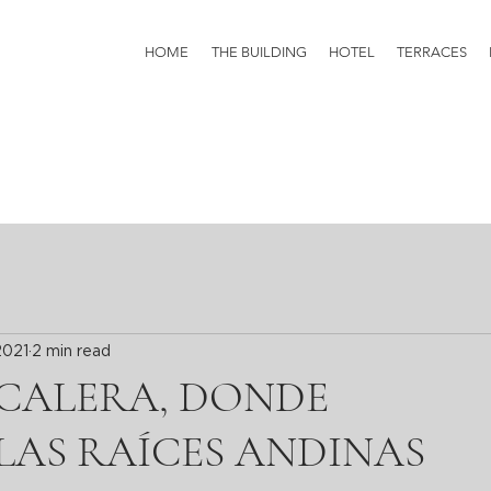
HOME
THE BUILDING
HOTEL
TERRACES
2021
2 min read
CALERA, DONDE
LAS RAÍCES ANDINAS