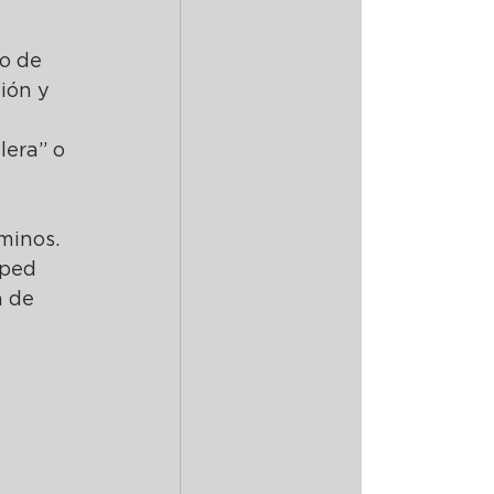
o de 
ón y 
lera” o 
aminos.
sped 
 de 