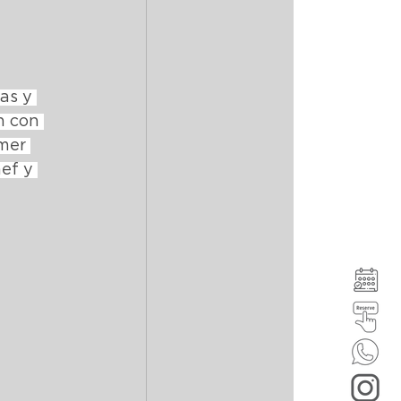
as y 
n con 
mer 
ef y 