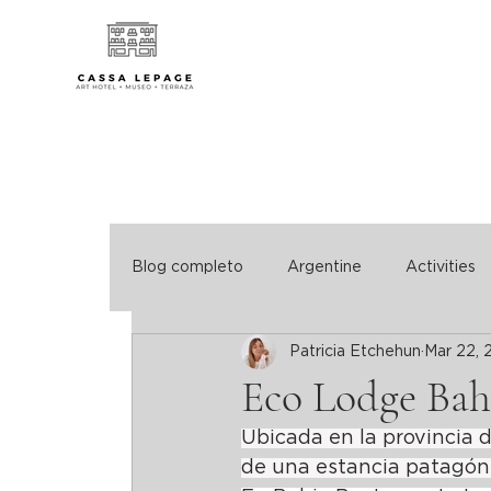
Blog completo
Argentine
Activities
Patricia Etchehun
Mar 22, 
Eco Lodge Bah
Ubicada en la provincia d
de una estancia patagóni