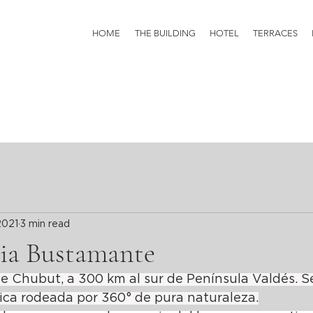
HOME
THE BUILDING
HOTEL
TERRACES
2021
3 min read
ia Bustamante
e Chubut, a 300 km al sur de Península Valdés. Se
ca rodeada por 360° de pura naturaleza.