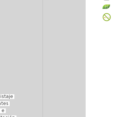
istaje 
tes 
 e 