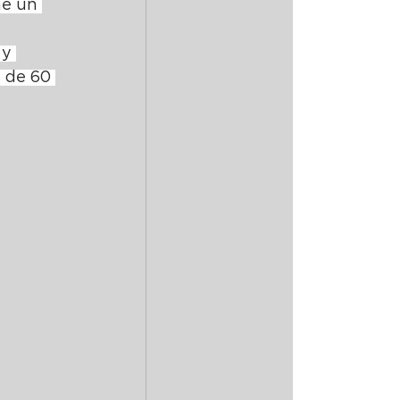
ne un 
y 
 de 60 