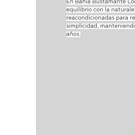
En Bahia Bustamante Lodg
equilibrio con la natural
reacondicionadas para re
simplicidad, manteniendo 
años.