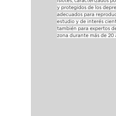
islotes, caracterizados 
y protegidos de los depr
adecuados para reproduci
estudio y de interés cient
también para expertos de
zona durante más de 20 