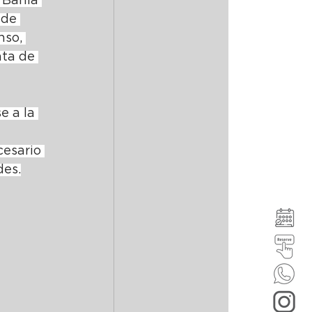
 Bahía 
 de 
nso, 
ata de 
e a la 
cesario 
des.