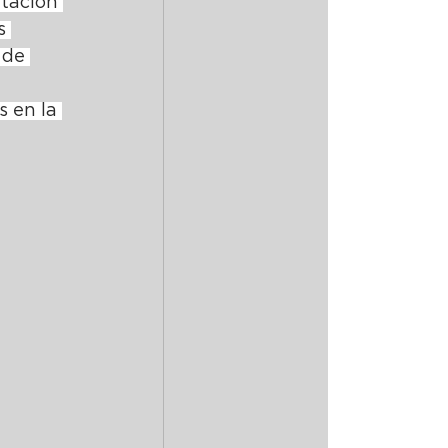
tación 
s 
 de 
 en la 