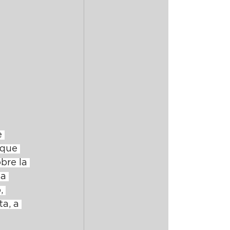
 
sque 
bre la 
a 
, 
a, a 