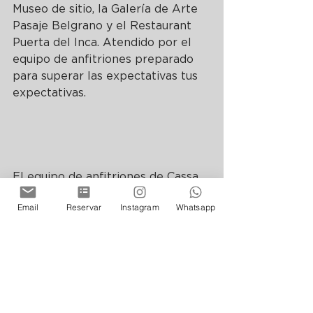
Museo de sitio, la Galería de Arte 
Pasaje Belgrano y el Restaurant 
Puerta del Inca. Atendido por el 
equipo de anfitriones preparado 
para superar las expectativas tus 
expectativas.
El equipo de anfitriones de Cassa 
Lepage, cuenta con toda la 
Email
Reservar
Instagram
Whatsapp
información necesaria para ayudar 
a diseñar su mejor experiencia 
turística en Argentina. No dude en 
escribirnos a 
info@cassalepage.com