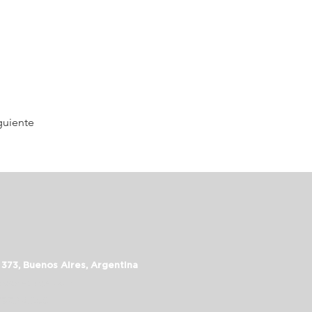
guiente
 373, Buenos Aires, Argentina
assalepage.com
 5352-6999