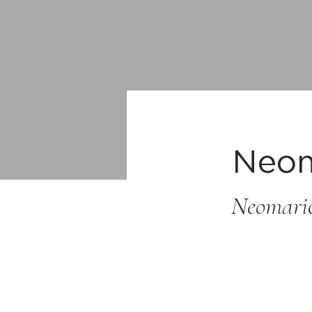
Neom
Neomaric