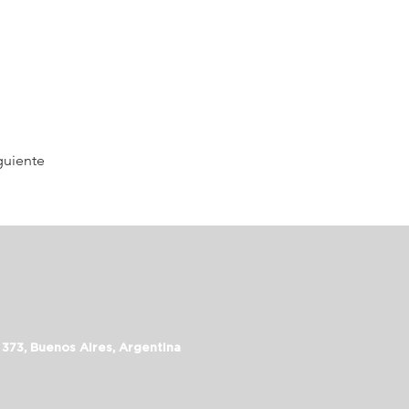
guiente
 373, Buenos Aires, Argentina
assalepage.com
 5352-6999