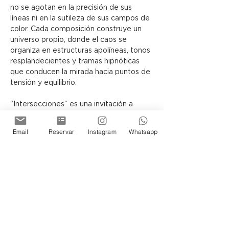
no se agotan en la precisión de sus 
líneas ni en la sutileza de sus campos de 
color. Cada composición construye un 
universo propio, donde el caos se 
organiza en estructuras apolíneas, tonos 
resplandecientes y tramas hipnóticas 
que conducen la mirada hacia puntos de 
tensión y equilibrio.
“Intersecciones” es una invitación a 
contemplar cómo, a través del lenguaje 
abstracto, el lienzo puede 
Email
Reservar
Instagram
Whatsapp
transformarse en una arquitectura 
simbólica, capaz de sugerir otras 
realidades posibles.