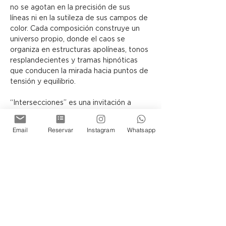
no se agotan en la precisión de sus 
líneas ni en la sutileza de sus campos de 
color. Cada composición construye un 
universo propio, donde el caos se 
organiza en estructuras apolíneas, tonos 
resplandecientes y tramas hipnóticas 
que conducen la mirada hacia puntos de 
tensión y equilibrio.
“Intersecciones” es una invitación a 
contemplar cómo, a través del lenguaje 
abstracto, el lienzo puede 
Email
Reservar
Instagram
Whatsapp
transformarse en una arquitectura 
simbólica, capaz de sugerir otras 
realidades posibles.