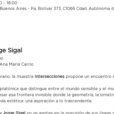
0 – 18:00
Buenos Aires - Pa, Bolívar 373, C1066 Cdad. Autónoma d
ge Sigal
no
 Ana María Carrio
grano, la muestra 
Intersecciones
 propone un encuentro e
 platónica que distingue entre el mundo sensible y el mu
esar esa frontera invisible donde la geometría, la simetr
a estética: una aspiración a lo trascendente.
y Jorge Sigal
 no se agotan en la precisión de sus líneas n