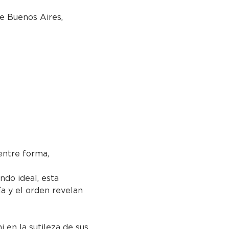
e Buenos Aires,
ntre forma, 
ndo ideal, esta 
ía y el orden revelan 
i en la sutileza de sus 