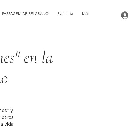
PASSAGEM DE BELGRANO
Event List
Más
nes" en la
no
nes” y
r otros
la vida