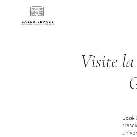
Visite la
G
José 
trasci
univer