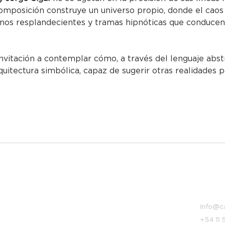
omposición construye un universo propio, donde el caos 
onos resplandecientes y tramas hipnóticas que conducen
invitación a contemplar cómo, a través del lenguaje abst
uitectura simbólica, capaz de sugerir otras realidades p
Bolívar
info@c
+54 11