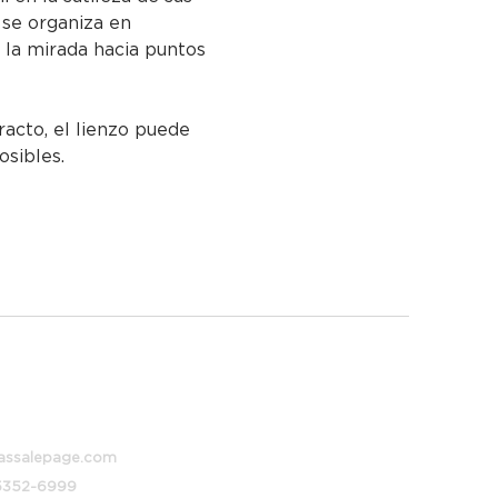
se organiza en 
 la mirada hacia puntos 
racto, el lienzo puede 
osibles.
 373, Buenos Aires, Argentina
assalepage.com
 5352-6999