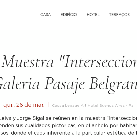
CASA
EDIFÍCIO
HOTEL
TERRAÇOS
 Muestra "Interseccio
aleria Pasaje Belgra
qui., 26 de mar.
  |  
Cassa Lepage Art Hotel Buenos Aires - Pa
Leiva y Jorge Sigal se reúnen en la muestra “Interseccio
enden sus cualidades pictóricas, en el anhelo por habita
sos, donde el caos inherente a la particular estética de 