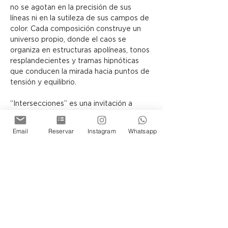
no se agotan en la precisión de sus 
líneas ni en la sutileza de sus campos de 
color. Cada composición construye un 
universo propio, donde el caos se 
organiza en estructuras apolíneas, tonos 
resplandecientes y tramas hipnóticas 
que conducen la mirada hacia puntos de 
tensión y equilibrio.
“Intersecciones” es una invitación a 
contemplar cómo, a través del lenguaje 
abstracto, el lienzo puede 
Email
Reservar
Instagram
Whatsapp
transformarse en una arquitectura 
simbólica, capaz de sugerir otras 
realidades posibles.