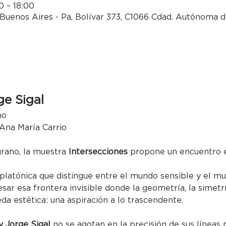
0 – 18:00
Buenos Aires - Pa, Bolívar 373, C1066 Cdad. Autónoma d
ge Sigal
no
 Ana María Carrio
grano, la muestra 
Intersecciones
 propone un encuentro e
 platónica que distingue entre el mundo sensible y el mu
esar esa frontera invisible donde la geometría, la simetr
a estética: una aspiración a lo trascendente.
y Jorge Sigal
 no se agotan en la precisión de sus líneas n