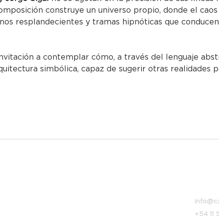
omposición construye un universo propio, donde el caos 
onos resplandecientes y tramas hipnóticas que conducen
invitación a contemplar cómo, a través del lenguaje abst
uitectura simbólica, capaz de sugerir otras realidades p
Bolívar
info@c
+54 11