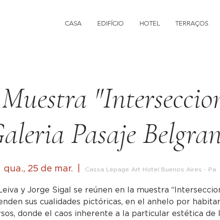
CASA
EDIFÍCIO
HOTEL
TERRAÇOS
 Muestra "Interseccio
aleria Pasaje Belgra
qua., 25 de mar.
  |  
Cassa Lepage Art Hotel Buenos Aires - Pa
Leiva y Jorge Sigal se reúnen en la muestra “Interseccio
enden sus cualidades pictóricas, en el anhelo por habita
sos, donde el caos inherente a la particular estética de 