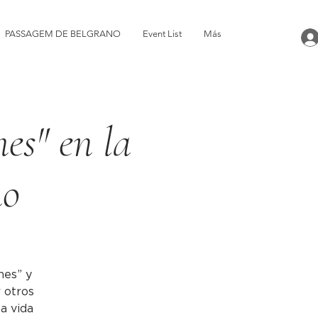
PASSAGEM DE BELGRANO
Event List
Más
nes" en la
no
nes” y
r otros
la vida