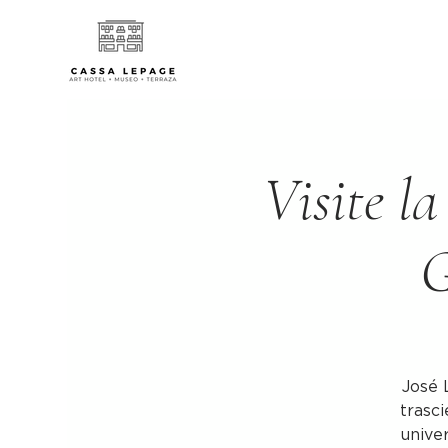
Visite la
G
José 
trasci
univer