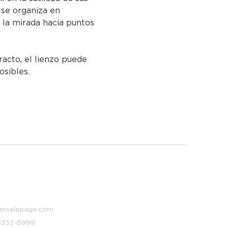
se organiza en 
 la mirada hacia puntos 
racto, el lienzo puede 
osibles.
 373, Buenos Aires, Argentina
assalepage.com
 5352-6999