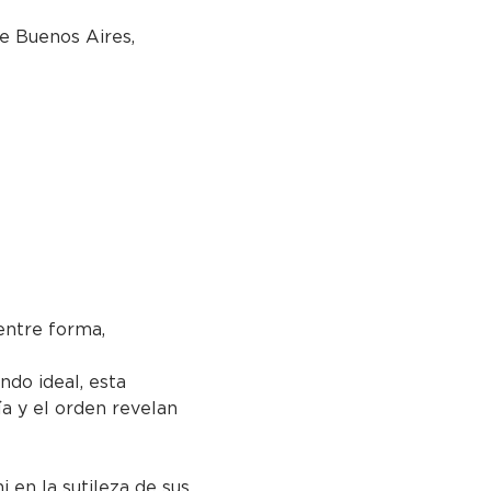
e Buenos Aires,
ntre forma, 
ndo ideal, esta 
ía y el orden revelan 
i en la sutileza de sus 