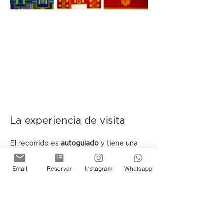
La experiencia de visita
El recorrido es 
autoguiado
 y tiene una 
duración aproximada de 
40 minutos
.
Email
Reservar
Instagram
Whatsapp
 En determinadas fechas podrán 
encontrarse presentes los artistas y el 
curador, sujeto a disponibilidad.
Ubicada en el histórico Pasaje Belgrano, 
la Galería de Arte de Cassa Lepage se 