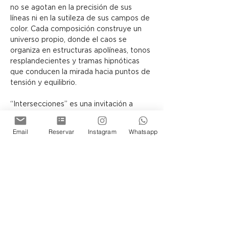
no se agotan en la precisión de sus 
líneas ni en la sutileza de sus campos de 
color. Cada composición construye un 
universo propio, donde el caos se 
organiza en estructuras apolíneas, tonos 
resplandecientes y tramas hipnóticas 
que conducen la mirada hacia puntos de 
tensión y equilibrio.
“Intersecciones” es una invitación a 
contemplar cómo, a través del lenguaje 
abstracto, el lienzo puede 
Email
Reservar
Instagram
Whatsapp
transformarse en una arquitectura 
simbólica, capaz de sugerir otras 
realidades posibles.