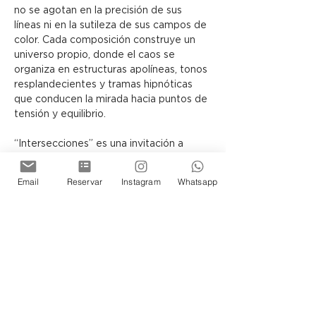
no se agotan en la precisión de sus 
líneas ni en la sutileza de sus campos de 
color. Cada composición construye un 
universo propio, donde el caos se 
organiza en estructuras apolíneas, tonos 
resplandecientes y tramas hipnóticas 
que conducen la mirada hacia puntos de 
tensión y equilibrio.
“Intersecciones” es una invitación a 
contemplar cómo, a través del lenguaje 
abstracto, el lienzo puede 
Email
Reservar
Instagram
Whatsapp
transformarse en una arquitectura 
simbólica, capaz de sugerir otras 
realidades posibles.