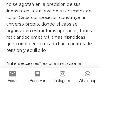
no se agotan en la precisión de sus 
líneas ni en la sutileza de sus campos de 
color. Cada composición construye un 
universo propio, donde el caos se 
organiza en estructuras apolíneas, tonos 
resplandecientes y tramas hipnóticas 
que conducen la mirada hacia puntos de 
tensión y equilibrio.
“Intersecciones” es una invitación a 
contemplar cómo, a través del lenguaje 
abstracto, el lienzo puede 
Email
Reservar
Instagram
Whatsapp
transformarse en una arquitectura 
simbólica, capaz de sugerir otras 
realidades posibles.