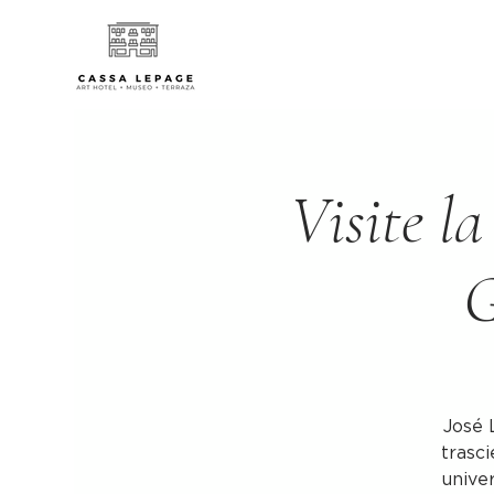
Visite la
G
José 
trasci
univer