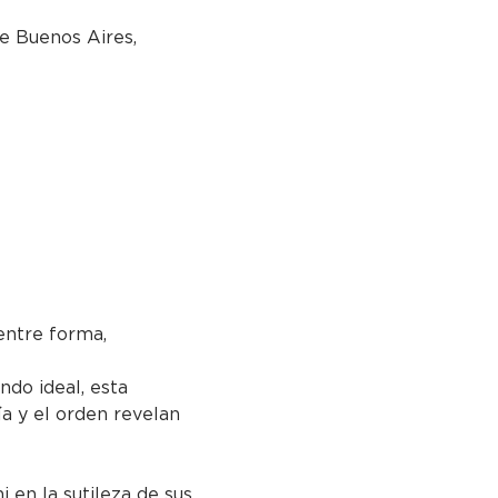
e Buenos Aires,
ntre forma, 
ndo ideal, esta 
ía y el orden revelan 
i en la sutileza de sus 