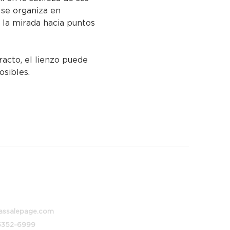
se organiza en 
 la mirada hacia puntos 
racto, el lienzo puede 
osibles.
 373, Buenos Aires, Argentina
assalepage.com
 5352-6999