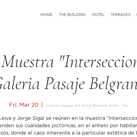
HOME
THE BUILDING
HOTEL
TERRACES
 Muestra "Interseccio
aleria Pasaje Belgra
Fri, Mar 20
  |  
Cassa Lepage Art Hotel Buenos Aires - Pa
Leiva y Jorge Sigal se reúnen en la muestra “Interseccio
enden sus cualidades pictóricas, en el anhelo por habita
sos, donde el caos inherente a la particular estética de 