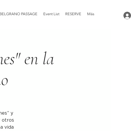
BELGRANO PASSAGE
Event List
RESERVE
Más
nes" en la
no
nes” y
r otros
la vida