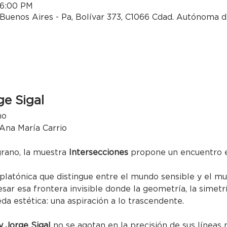
 6:00 PM
Buenos Aires - Pa, Bolívar 373, C1066 Cdad. Autónoma d
ge Sigal
no
 Ana María Carrio
grano, la muestra 
Intersecciones
 propone un encuentro e
 platónica que distingue entre el mundo sensible y el mu
esar esa frontera invisible donde la geometría, la simetr
a estética: una aspiración a lo trascendente.
y Jorge Sigal
 no se agotan en la precisión de sus líneas n