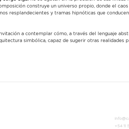
omposición construye un universo propio, donde el caos 
onos resplandecientes y tramas hipnóticas que conducen
invitación a contemplar cómo, a través del lenguaje abst
uitectura simbólica, capaz de sugerir otras realidades p
Bolivar
info@c
+54 11