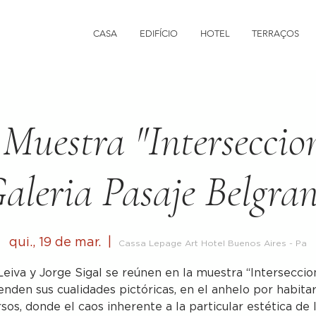
CASA
EDIFÍCIO
HOTEL
TERRAÇOS
 Muestra "Interseccio
aleria Pasaje Belgra
qui., 19 de mar.
  |  
Cassa Lepage Art Hotel Buenos Aires - Pa
Leiva y Jorge Sigal se reúnen en la muestra “Interseccio
enden sus cualidades pictóricas, en el anhelo por habita
sos, donde el caos inherente a la particular estética de 