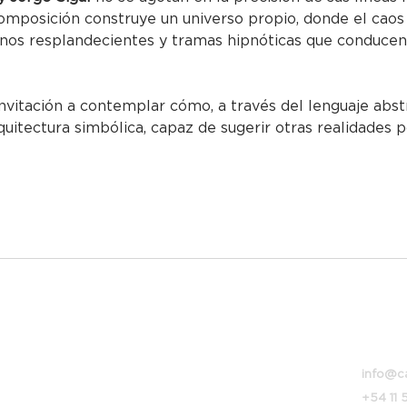
omposición construye un universo propio, donde el caos 
onos resplandecientes y tramas hipnóticas que conducen
invitación a contemplar cómo, a través del lenguaje abst
uitectura simbólica, capaz de sugerir otras realidades p
Bolívar
info@c
+54 11