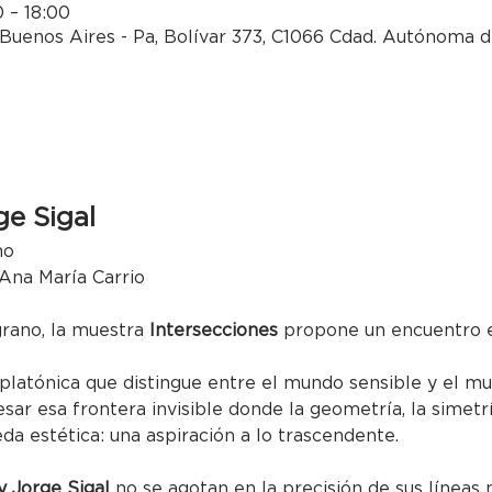
0 – 18:00
Buenos Aires - Pa, Bolívar 373, C1066 Cdad. Autónoma d
ge Sigal
no
 Ana María Carrio
grano, la muestra 
Intersecciones
 propone un encuentro e
 platónica que distingue entre el mundo sensible y el mu
esar esa frontera invisible donde la geometría, la simetr
a estética: una aspiración a lo trascendente.
y Jorge Sigal
 no se agotan en la precisión de sus líneas n