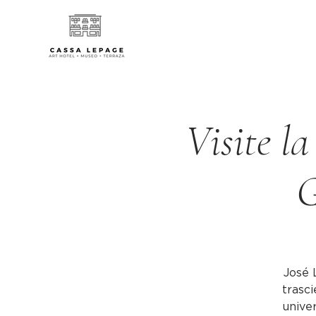
Visite la
G
José 
trasci
univer