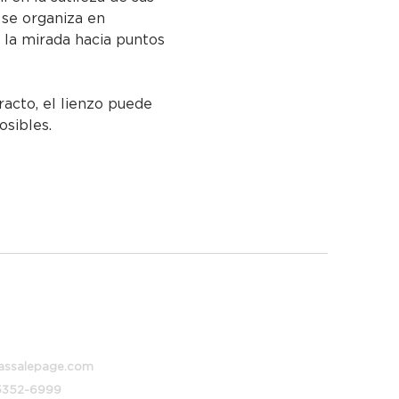
se organiza en 
 la mirada hacia puntos 
racto, el lienzo puede 
osibles.
 373, Buenos Aires, Argentina
assalepage.com
 5352-6999