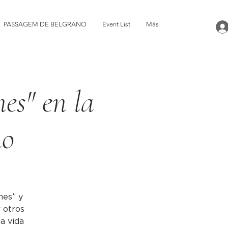
PASSAGEM DE BELGRANO
Event List
Más
nes" en la
no
nes” y
r otros
la vida