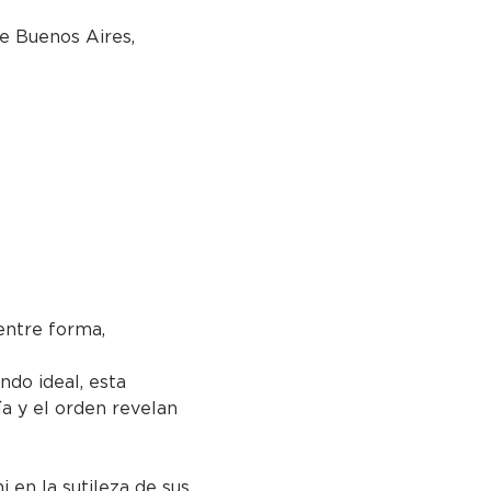
e Buenos Aires,
ntre forma, 
ndo ideal, esta 
ía y el orden revelan 
i en la sutileza de sus 