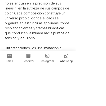
no se agotan en la precisión de sus 
líneas ni en la sutileza de sus campos de 
color. Cada composición construye un 
universo propio, donde el caos se 
organiza en estructuras apolíneas, tonos 
resplandecientes y tramas hipnóticas 
que conducen la mirada hacia puntos de 
tensión y equilibrio.
“Intersecciones” es una invitación a 
contemplar cómo, a través del lenguaje 
abstracto, el lienzo puede 
Email
Reservar
Instagram
Whatsapp
transformarse en una arquitectura 
simbólica, capaz de sugerir otras 
realidades posibles.