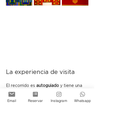
La experiencia de visita
El recorrido es 
autoguiado
 y tiene una 
duración aproximada de 
40 minutos
.
Email
Reservar
Instagram
Whatsapp
 En determinadas fechas podrán 
encontrarse presentes los artistas y el 
curador, sujeto a disponibilidad.
Ubicada en el histórico Pasaje Belgrano, 
la Galería de Arte de Cassa Lepage se 