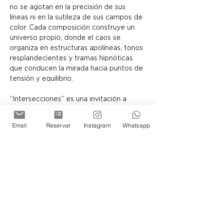
no se agotan en la precisión de sus 
líneas ni en la sutileza de sus campos de 
color. Cada composición construye un 
universo propio, donde el caos se 
organiza en estructuras apolíneas, tonos 
resplandecientes y tramas hipnóticas 
que conducen la mirada hacia puntos de 
tensión y equilibrio.
“Intersecciones” es una invitación a 
contemplar cómo, a través del lenguaje 
abstracto, el lienzo puede 
Email
Reservar
Instagram
Whatsapp
transformarse en una arquitectura 
simbólica, capaz de sugerir otras 
realidades posibles.