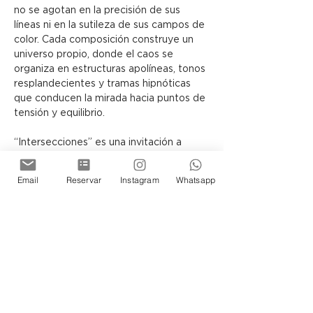
no se agotan en la precisión de sus 
líneas ni en la sutileza de sus campos de 
color. Cada composición construye un 
universo propio, donde el caos se 
organiza en estructuras apolíneas, tonos 
resplandecientes y tramas hipnóticas 
que conducen la mirada hacia puntos de 
tensión y equilibrio.
“Intersecciones” es una invitación a 
contemplar cómo, a través del lenguaje 
abstracto, el lienzo puede 
Email
Reservar
Instagram
Whatsapp
transformarse en una arquitectura 
simbólica, capaz de sugerir otras 
realidades posibles.