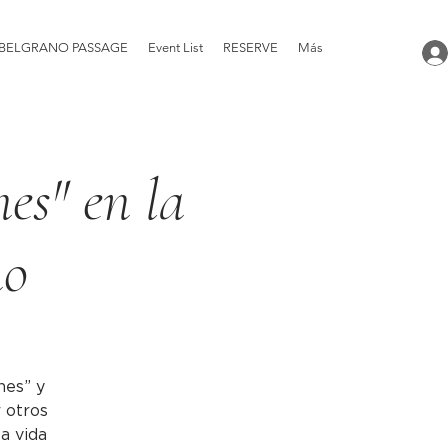
BELGRANO PASSAGE
Event List
RESERVE
Más
nes" en la
no
nes” y
r otros
la vida