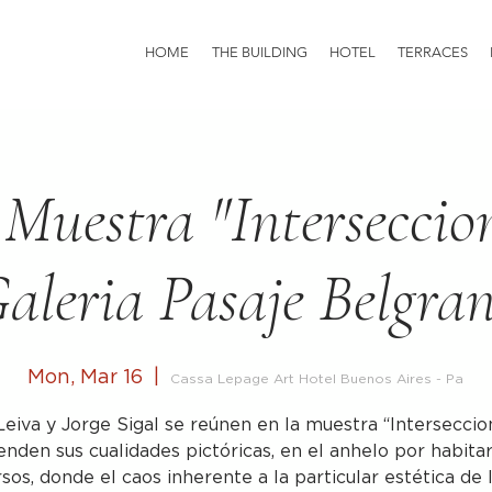
HOME
THE BUILDING
HOTEL
TERRACES
 Muestra "Interseccio
aleria Pasaje Belgra
Mon, Mar 16
  |  
Cassa Lepage Art Hotel Buenos Aires - Pa
Leiva y Jorge Sigal se reúnen en la muestra “Interseccio
enden sus cualidades pictóricas, en el anhelo por habita
sos, donde el caos inherente a la particular estética de 