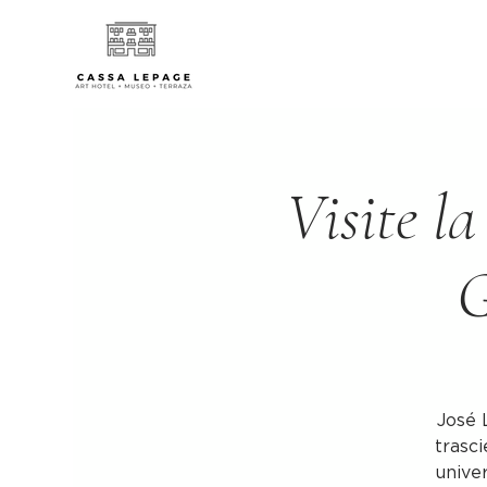
Visite la
G
José 
trasci
univer