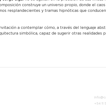
omposición construye un universo propio, donde el caos 
onos resplandecientes y tramas hipnóticas que conducen
invitación a contemplar cómo, a través del lenguaje abst
uitectura simbólica, capaz de sugerir otras realidades p
Bolivar
info@c
+54 11