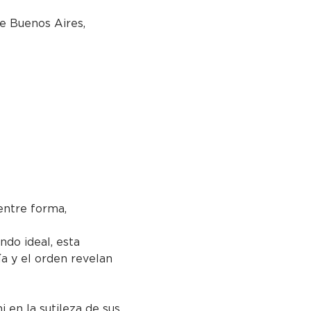
e Buenos Aires,
ntre forma, 
ndo ideal, esta 
ía y el orden revelan 
i en la sutileza de sus 