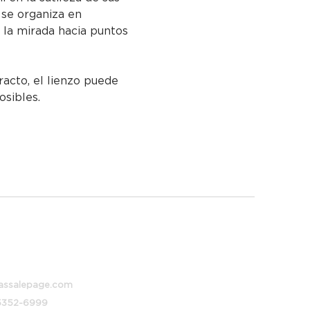
se organiza en 
 la mirada hacia puntos 
racto, el lienzo puede 
osibles.
 373, Buenos Aires, Argentina
assalepage.com
 5352-6999