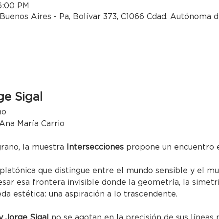
 6:00 PM
Buenos Aires - Pa, Bolívar 373, C1066 Cdad. Autónoma d
ge Sigal
no
 Ana María Carrio
grano, la muestra 
Intersecciones
 propone un encuentro e
 platónica que distingue entre el mundo sensible y el mu
esar esa frontera invisible donde la geometría, la simetr
a estética: una aspiración a lo trascendente.
y Jorge Sigal
 no se agotan en la precisión de sus líneas n