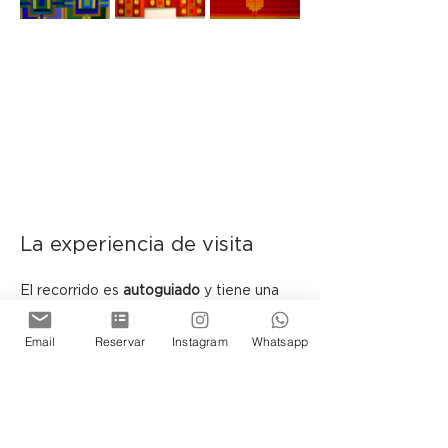
La experiencia de visita
El recorrido es 
autoguiado
 y tiene una 
duración aproximada de 
40 minutos
.
Email
Reservar
Instagram
Whatsapp
 En determinadas fechas podrán 
encontrarse presentes los artistas y el 
curador, sujeto a disponibilidad.
Ubicada en el histórico Pasaje Belgrano, 
la Galería de Arte de Cassa Lepage se 