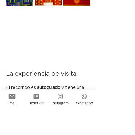
La experiencia de visita
El recorrido es 
autoguiado
 y tiene una 
duración aproximada de 
40 minutos
.
Email
Reservar
Instagram
Whatsapp
 En determinadas fechas podrán 
encontrarse presentes los artistas y el 
curador, sujeto a disponibilidad.
Ubicada en el histórico Pasaje Belgrano, 
la Galería de Arte de Cassa Lepage se 