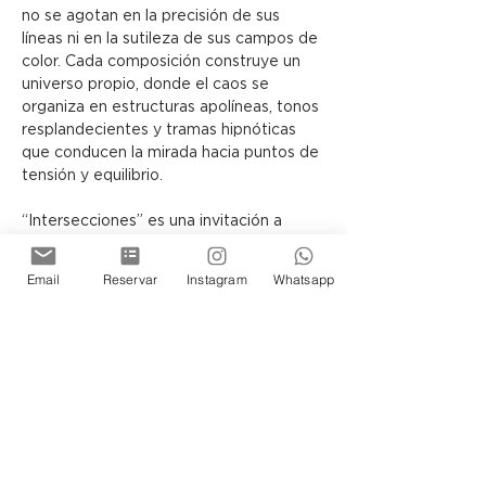
no se agotan en la precisión de sus 
líneas ni en la sutileza de sus campos de 
color. Cada composición construye un 
universo propio, donde el caos se 
organiza en estructuras apolíneas, tonos 
resplandecientes y tramas hipnóticas 
que conducen la mirada hacia puntos de 
tensión y equilibrio.
“Intersecciones” es una invitación a 
contemplar cómo, a través del lenguaje 
abstracto, el lienzo puede 
Email
Reservar
Instagram
Whatsapp
transformarse en una arquitectura 
simbólica, capaz de sugerir otras 
realidades posibles.