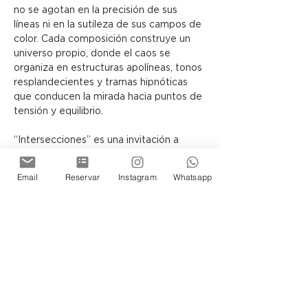
no se agotan en la precisión de sus 
líneas ni en la sutileza de sus campos de 
color. Cada composición construye un 
universo propio, donde el caos se 
organiza en estructuras apolíneas, tonos 
resplandecientes y tramas hipnóticas 
que conducen la mirada hacia puntos de 
tensión y equilibrio.
“Intersecciones” es una invitación a 
contemplar cómo, a través del lenguaje 
abstracto, el lienzo puede 
Email
Reservar
Instagram
Whatsapp
transformarse en una arquitectura 
simbólica, capaz de sugerir otras 
realidades posibles.