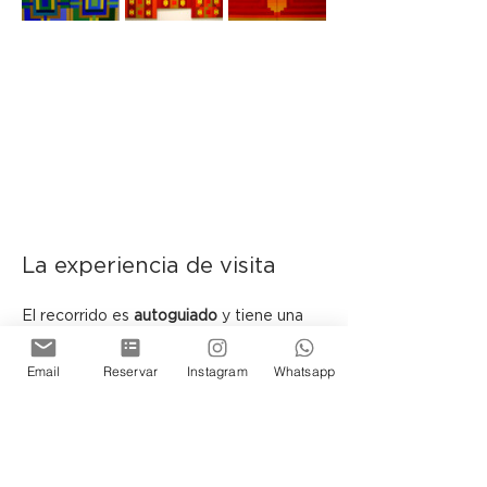
La experiencia de visita
El recorrido es 
autoguiado
 y tiene una 
duración aproximada de 
40 minutos
.
Email
Reservar
Instagram
Whatsapp
 En determinadas fechas podrán 
encontrarse presentes los artistas y el 
curador, sujeto a disponibilidad.
Ubicada en el histórico Pasaje Belgrano, 
la Galería de Arte de Cassa Lepage se 