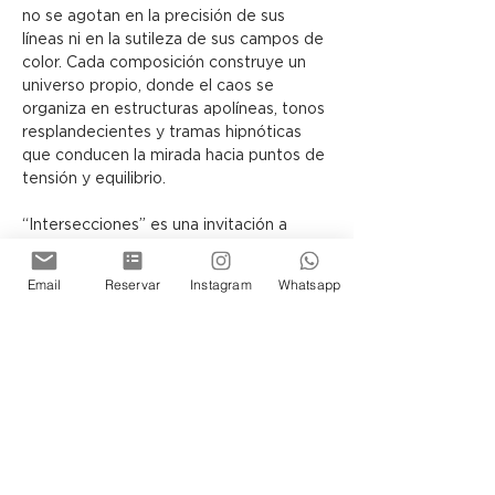
no se agotan en la precisión de sus 
líneas ni en la sutileza de sus campos de 
color. Cada composición construye un 
universo propio, donde el caos se 
organiza en estructuras apolíneas, tonos 
resplandecientes y tramas hipnóticas 
que conducen la mirada hacia puntos de 
tensión y equilibrio.
“Intersecciones” es una invitación a 
contemplar cómo, a través del lenguaje 
abstracto, el lienzo puede 
Email
Reservar
Instagram
Whatsapp
transformarse en una arquitectura 
simbólica, capaz de sugerir otras 
realidades posibles.