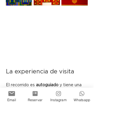
La experiencia de visita
El recorrido es 
autoguiado
 y tiene una 
duración aproximada de 
40 minutos
.
Email
Reservar
Instagram
Whatsapp
 En determinadas fechas podrán 
encontrarse presentes los artistas y el 
curador, sujeto a disponibilidad.
Ubicada en el histórico Pasaje Belgrano, 
la Galería de Arte de Cassa Lepage se 