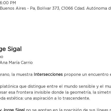
 6:00 PM
Buenos Aires - Pa, Bolívar 373, C1066 Cdad. Autónoma d
ge Sigal
no
 Ana María Carrio
grano, la muestra 
Intersecciones
 propone un encuentro e
 platónica que distingue entre el mundo sensible y el mu
esar esa frontera invisible donde la geometría, la simetr
a estética: una aspiración a lo trascendente.
y Jorge Sigal
 no se agotan en la precisión de sus líneas n