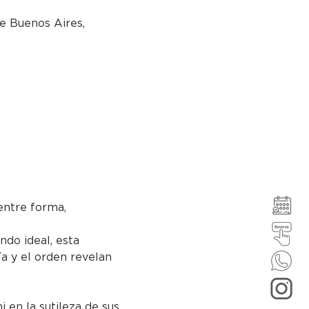
e Buenos Aires,
ntre forma, 
ndo ideal, esta 
ía y el orden revelan 
i en la sutileza de sus 