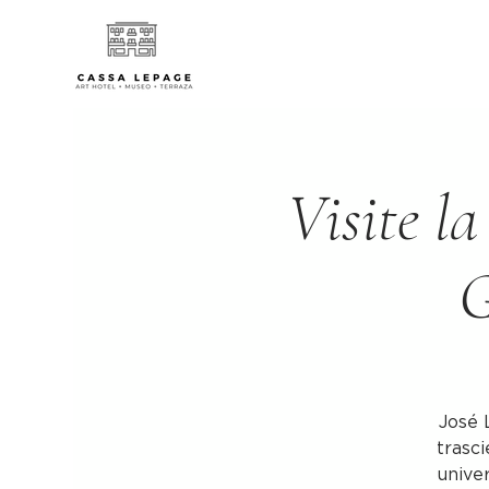
Visite la
G
José 
trasci
univer