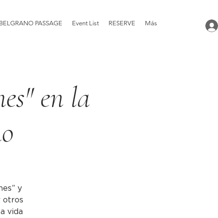
BELGRANO PASSAGE
Event List
RESERVE
Más
nes" en la
no
nes” y
r otros
la vida