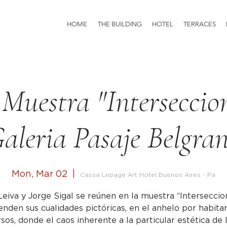
HOME
THE BUILDING
HOTEL
TERRACES
 Muestra "Interseccio
aleria Pasaje Belgra
Mon, Mar 02
  |  
Cassa Lepage Art Hotel Buenos Aires - Pa
Leiva y Jorge Sigal se reúnen en la muestra “Interseccio
enden sus cualidades pictóricas, en el anhelo por habita
sos, donde el caos inherente a la particular estética de 