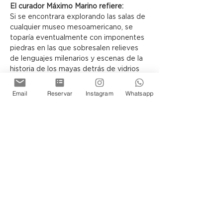
El curador Máximo Marino refiere:
Si se encontrara explorando las salas de 
cualquier museo mesoamericano, se 
toparía eventualmente con imponentes 
piedras en las que sobresalen relieves 
de lenguajes milenarios y escenas de la 
historia de los mayas detrás de vidrios 
de exhibiciones. Sin embargo, lejos de 
ser solo imágenes, estas piedras son 
Email
Reservar
Instagram
Whatsapp
precisa y literalmente la historia de un 
pueblo inmortalizada en un material.
Si reemplazamos la neutralidad pétrea 
por vibrantes campos de colores puros 
y abstraemos las formas hasta 
quedarnos con lo más simple de la 
silueta de cada figura, habremos llegado 
a una interpretación moderna de estas 
representaciones, resumida en los 
monumentales lienzos del artista Tomás 
Otero.
Habiendo trabajado durante décadas en 